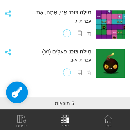
למכשירים
ניידים
שתף
מִילָה בּוּם: אֲנִי, אַתָה, אַתְ...
עברית, ג
פריט
פריט
נעול
מותאם
למכשירים
ניידים
שתף
מִילָה בּוּם: פְּעָלִים (ז/נ)
עברית, א-ב
פריט
פריט
נעול
מותאם
למכשירים
ניידים
5 תוצאות
בית
מאגר
ספרים