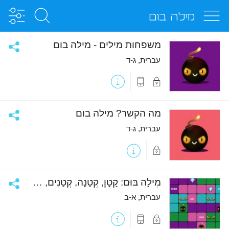
מילה בום
שתף
משפחות מילים - מילה בום
עברית, ג-ד
פריט
פריט
נעול
מותאם
למכשירים
ניידים
שתף
מה הקשר? מילה בום
עברית, ג-ד
פריט
נעול
שתף
מִילָה בּוּם: קָטָן, קְטַנָה, קְטַנִים, קְטַנוֹת.
עברית, א-ב
פריט
פריט
נעול
מותאם